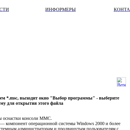
ОСТИ
ИНФОРМЕРЫ
КОНТ
ем *.msc, выходит окно "Выбор программы" - выберите
му для открытия этого файла
ы оснастки консоли ММС.
— компонент операционной системы Windows 2000 и более
истемным администраторам и продвинутым пользователям с