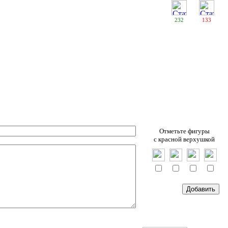
232
133
Отметьте фигуры
c красной верхушкой