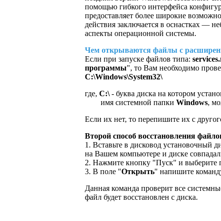
помощью гибкого интерфейса конфигури
предоставляет более широкие возможн
действия заключается в оснастках — н
аспекты операционной системы.
Чем открываются файлы с расширен
Если при запуске файлов типа:
services
программы
", то Вам необходимо пров
С:\Windows\System32\
где,
C:\
- буква диска на котором устан
имя системной папки
Windows
, м
Если их нет, то перепишите их с друго
Второй способ восстановления файло
1. Вставьте в дисковод установочный 
на Вашем компьютере и диске совпадал
2. Нажмите кнопку "Пуск" и выберите 
3. В поле "
Открыть
" напишите коман
Данная команда проверит все системны
файл будет восстановлен с диска.