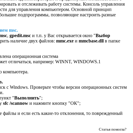
ровать и отслеживать работу системы. Консоль управления
ости для управления компьютером. Основной принцип
ебольшие подпрограммы, позволяющие настроить разные
ием msc.
.msc
,
gpedit.msc
и т.п. у Вас открывается окно "
Выбор
ерить наличие двух файлов:
mmc.exe
и
mmcbase.dll
в папке
овлена операционная система
ожет отличаться, например: WINNT, WINDOWS.1
го компьютера.
в.
диск с Windows. Проверьте чтобы версии операционных систем
и.
пункт "
Выполнить
";
ду
sfc /scannow
и нажмите кнопку "ОК";
е файлы и если есть какие-то отклонения, то поврежденный
Статья помогла?